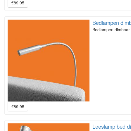
€89.95
Bedlampen dim
Bedlampen dimbaar D
€89.95
Leeslamp bed d