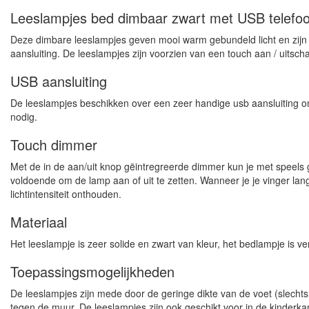
Leeslampjes bed dimbaar zwart met USB telefo
Deze dimbare leeslampjes geven mooi warm gebundeld licht en zijn 
aansluiting. De leeslampjes zijn voorzien van een touch aan / uits
USB aansluiting
De leeslampjes beschikken over een zeer handige usb aansluiting om
nodig.
Touch dimmer
Met de in de aan/uit knop gëintregreerde dimmer kun je met speels 
voldoende om de lamp aan of uit te zetten. Wanneer je je vinger lang
lichtintensiteit onthouden.
Materiaal
Het leeslampje is zeer solide en zwart van kleur, het bedlampje is v
Toepassingsmogelijkheden
De leeslampjes zijn mede door de geringe dikte van de voet (slecht
tegen de muur. De leeslampjes zijn ook geschikt voor in de kinderka