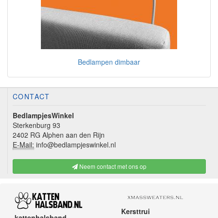
Bedlampen dimbaar
CONTACT
BedlampjesWinkel
Sterkenburg 93
2402 RG Alphen aan den Rijn
E-Mail:
info@bedlampjeswinkel.nl
Neem contact met ons op
Kersttrui
kattenhalsband