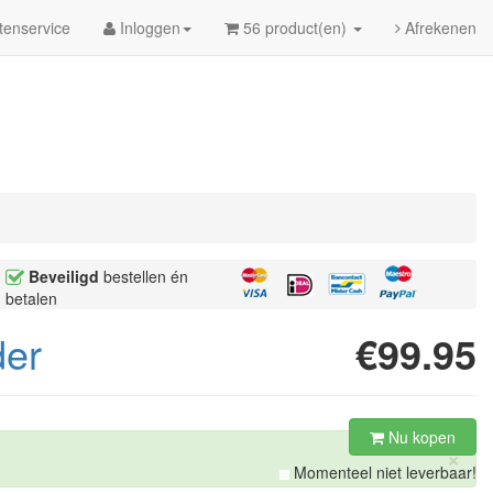
tenservice
Inloggen
56 product(en)
Afrekenen
Beveiligd
bestellen én
betalen
der
€99.95
Nu kopen
×
Momenteel niet leverbaar!