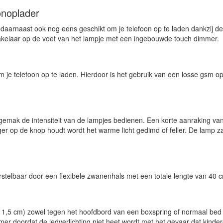
onoplader
daarnaast ook nog eens geschikt om je telefoon op te laden dankzij d
chakelaar op de voet van het lampje met een ingebouwde touch dimmer.
 je telefoon op te laden. Hierdoor is het gebruik van een losse gsm op
gemak de intensiteit van de lampjes bedienen. Een korte aanraking van
er op de knop houdt wordt het warme licht gedimd of feller. De lamp zal
erstelbaar door een flexibele zwanenhals met een totale lengte van 40 
s 1,5 cm) zowel tegen het hoofdbord van een boxspring of normaal bed
mer doordat de ledverlichting niet heet wordt met het gevaar dat kinder