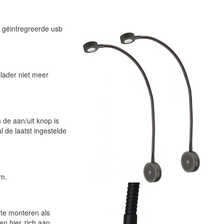
e gëintregreerde usb
lader niet meer
 de aan/uit knop is
 de laatst ingestelde
cm.
 te monteren als
en hier zich aan