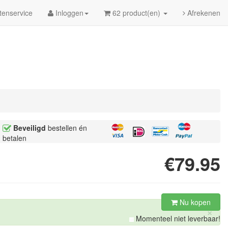
tenservice
Inloggen
62 product(en)
Afrekenen
Beveiligd
bestellen én
betalen
€79.95
Nu kopen
×
Momenteel niet leverbaar!