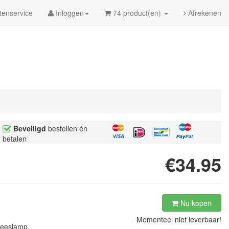
tenservice
Inloggen
74 product(en)
Afrekenen
Beveiligd
bestellen én
betalen
€34.95
Nu kopen
Momenteel niet leverbaar!
s leeslamp.