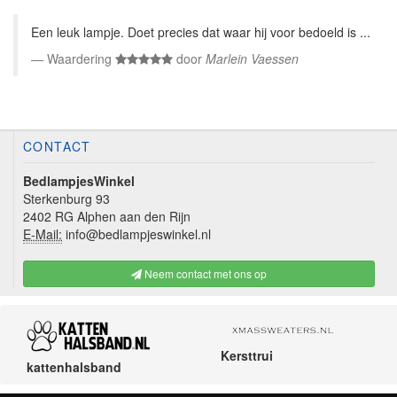
Een leuk lampje. Doet precies dat waar hij voor bedoeld is ...
Waardering
door
Marlein Vaessen
CONTACT
BedlampjesWinkel
Sterkenburg 93
2402 RG Alphen aan den Rijn
E-Mail:
info@bedlampjeswinkel.nl
Neem contact met ons op
Kersttrui
kattenhalsband