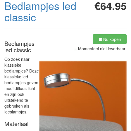
Bedlampjes led
€64.95
classic
Nu kopen
Bedlampjes
led classic
Momenteel niet leverbaar!
Op zoek naar
klassieke
bedlampjes? Deze
klassieke led
bedlampjes geven
mooi diffuus licht
en zijn ook
uitstekend te
gebruiken als
leeslampjes.
Materiaal