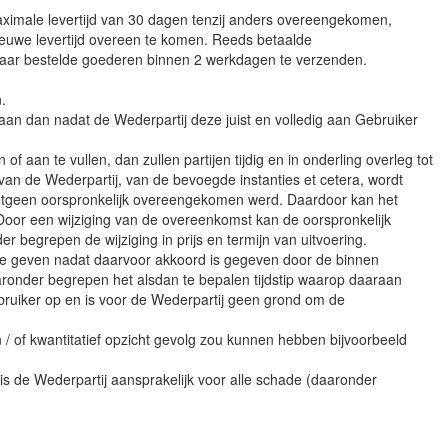
ximale levertijd van 30 dagen tenzij anders overeengekomen,
ieuwe levertijd overeen te komen. Reeds betaalde
 naar bestelde goederen binnen 2 werkdagen te verzenden.
.
aan dan nadat de Wederpartij deze juist en volledig aan Gebruiker
f aan te vullen, dan zullen partijen tijdig en in onderling overleg tot
an de Wederpartij, van de bevoegde instanties et cetera, wordt
r hetgeen oorspronkelijk overeengekomen werd. Daardoor kan het
Door een wijziging van de overeenkomst kan de oorspronkelijk
 begrepen de wijziging in prijs en termijn van uitvoering.
 te geven nadat daarvoor akkoord is gegeven door de binnen
ronder begrepen het alsdan te bepalen tijdstip waarop daaraan
ebruiker op en is voor de Wederpartij geen grond om de
 / of kwantitatief opzicht gevolg zou kunnen hebben bijvoorbeeld
s de Wederpartij aansprakelijk voor alle schade (daaronder