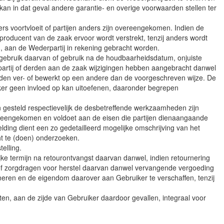
an in dat geval andere garantie- en overige voorwaarden stellen ter
ers voortvloeit of partijen anders zijn overeengekomen. Indien de
 producent van de zaak ervoor wordt verstrekt, tenzij anders wordt
en, aan de Wederpartij in rekening gebracht worden.
jk gebruik daarvan of gebruik na de houdbaarheidsdatum, onjuiste
partij of derden aan de zaak wijzigingen hebben aangebracht danwel
den ver- of bewerkt op een andere dan de voorgeschreven wijze. De
ker geen invloed op kan uitoefenen, daaronder begrepen
 gesteld respectievelijk de desbetreffende werkzaamheden zijn
vereengekomen en voldoet aan de eisen die partijen dienaangaande
ing dient een zo gedetailleerd mogelijke omschrijving van het
ht te (doen) onderzoeken.
elling.
jke termijn na retourontvangst daarvan danwel, indien retournering
gen of zorgdragen voor herstel daarvan danwel vervangende vergoeding
eren en de eigendom daarover aan Gebruiker te verschaffen, tenzij
n, aan de zijde van Gebruiker daardoor gevallen, integraal voor