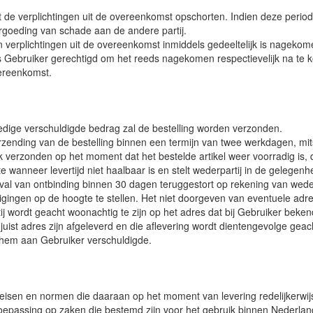
de verplichtingen uit de overeenkomst opschorten. Indien deze period
ergoeding van schade aan de andere partij.
ijn verplichtingen uit de overeenkomst inmiddels gedeeltelijk is nag
is Gebruiker gerechtigd om het reeds nagekomen respectievelijk na te 
vereenkomst.
ledige verschuldigde bedrag zal de bestelling worden verzonden.
rzending van de bestelling binnen een termijn van twee werkdagen, mits he
jk verzonden op het moment dat het bestelde artikel weer voorradig is,
wanneer levertijd niet haalbaar is en stelt wederpartij in de gelegen
l van ontbinding binnen 30 dagen teruggestort op rekening van weder
zigingen op de hoogte te stellen. Het niet doorgeven van eventuele adre
j wordt geacht woonachtig te zijn op het adres dat bij Gebruiker bekend 
st adres zijn afgeleverd en die aflevering wordt dientengevolge geacht 
r hem aan Gebruiker verschuldigde.
 eisen en normen die daaraan op het moment van levering redelijkerwij
oepassing op zaken die bestemd zijn voor het gebruik binnen Nederland. 