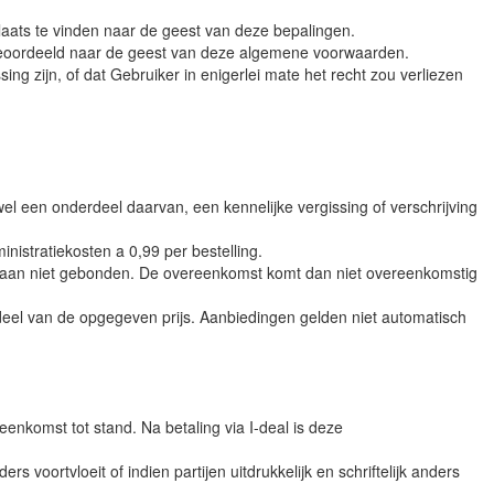
laats te vinden naar de geest van deze bepalingen.
en beoordeeld naar de geest van deze algemene voorwaarden.
ing zijn, of dat Gebruiker in enigerlei mate het recht zou verliezen
el een onderdeel daarvan, een kennelijke vergissing of verschrijving
nistratiekosten a 0,99 per bestelling.
araan niet gebonden. De overeenkomst komt dan niet overeenkomstig
deel van de opgegeven prijs. Aanbiedingen gelden niet automatisch
nkomst tot stand. Na betaling via I-deal is deze
oortvloeit of indien partijen uitdrukkelijk en schriftelijk anders