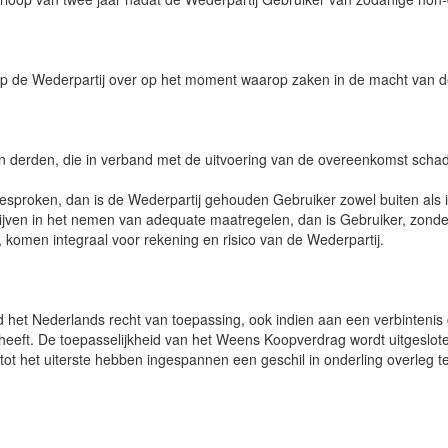
t op de Wederpartij over op het moment waarop zaken in de macht van 
an derden, die in verband met de uitvoering van de overeenkomst sch
sproken, dan is de Wederpartij gehouden Gebruiker zowel buiten als in 
jven in het nemen van adequate maatregelen, dan is Gebruiker, zonder i
komen integraal voor rekening en risico van de Wederpartij.
tend het Nederlands recht van toepassing, ook indien aan een verbintenis
s heeft. De toepasselijkheid van het Weens Koopverdrag wordt uitgeslot
 tot het uiterste hebben ingespannen een geschil in onderling overleg t