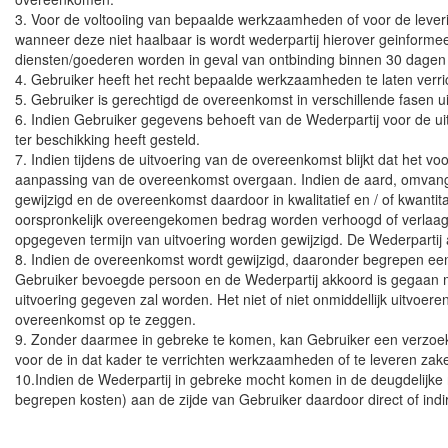
3. Voor de voltooiing van bepaalde werkzaamheden of voor de leve
wanneer deze niet haalbaar is wordt wederpartij hierover geinforme
diensten/goederen worden in geval van ontbinding binnen 30 dagen 
4. Gebruiker heeft het recht bepaalde werkzaamheden te laten verri
5. Gebruiker is gerechtigd de overeenkomst in verschillende fasen ui
6. Indien Gebruiker gegevens behoeft van de Wederpartij voor de uit
ter beschikking heeft gesteld.
7. Indien tijdens de uitvoering van de overeenkomst blijkt dat het voo
aanpassing van de overeenkomst overgaan. Indien de aard, omvang o
gewijzigd en de overeenkomst daardoor in kwalitatief en / of kwant
oorspronkelijk overeengekomen bedrag worden verhoogd of verlaagd.
opgegeven termijn van uitvoering worden gewijzigd. De Wederpartij a
8. Indien de overeenkomst wordt gewijzigd, daaronder begrepen een
Gebruiker bevoegde persoon en de Wederpartij akkoord is gegaan m
uitvoering gegeven zal worden. Het niet of niet onmiddellijk uitvo
overeenkomst op te zeggen.
9. Zonder daarmee in gebreke te komen, kan Gebruiker een verzoek to
voor de in dat kader te verrichten werkzaamheden of te leveren zak
10.Indien de Wederpartij in gebreke mocht komen in de deugdelijke 
begrepen kosten) aan de zijde van Gebruiker daardoor direct of indi