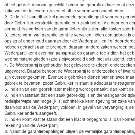
of het gebruik daarvan geschikt is voor het gebruik aldaar en of d
zake van de te leveren zaken of uit te voeren werkzaamheden.
2. De in lid 1 van dit artikel genoemde garantie geldt voor een peri
door Gebruiker verstrekte garantie een zaak betreft die door een de
vermeld. Na verloop van de garantietermijn zullen alle kosten voor h
3. Iedere vorm van garantie komt te vervallen indien een gebrek is o
opslag of onderhoud daaraan door de Wederpartij en / of door derd
hebben getracht aan te brengen, daaraan andere zaken werden beve
Wederpartij komt evenmin aanspraak op garantie toe indien het geb
weersomstandigheden (zoals bijvoorbeeld doch niet uitsluitend, ext
4. De Wederpartij is gehouden het geleverde te (doen) onderzoeken
uitgevoerd. Daarbij behoort de Wederpartij te onderzoeken of kwali
zijn overeengekomen. Eventuele gebreken dienen binnen twee maande
gebrek te bevatten, zodat Gebruiker in staat is adequaat te reagere
5. Indien van een gebrek later melding wordt gemaakt, dan komt de W
6. Indien vaststaat dat een zaak gebrekkig is en dienaangaande tijd
redelijkerwijze niet mogelijk is, schriftelijke kennisgeving ter za
daarvoor aan de Wederpartij voldoen. In geval van vervanging is d
Gebruiker anders aangeeft.
7. Indien komt vast te staan dat een klacht ongegrond is, dan kom
rekening van de Wederpartij.
8. Naast de garantiebepalingen blijven de wettelijke garantiebepalin