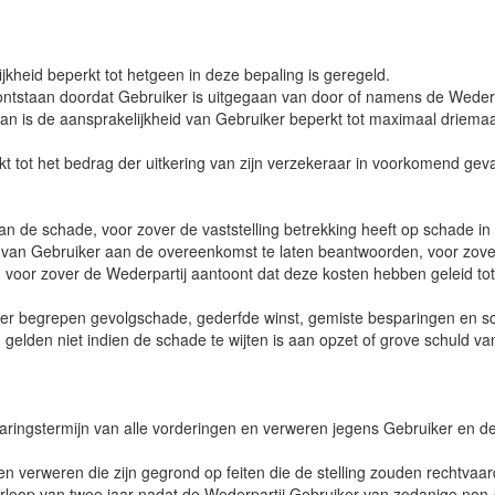
ijkheid beperkt tot hetgeen in deze bepaling is geregeld.
 ontstaan doordat Gebruiker is uitgegaan van door of namens de Wederpa
 dan is de aansprakelijkheid van Gebruiker beperkt tot maximaal driema
kt tot het bedrag der uitkering van zijn verzekeraar in voorkomend geva
van de schade, voor zover de vaststelling betrekking heeft op schade i
ie van Gebruiker aan de overeenkomst te laten beantwoorden, voor zo
, voor zover de Wederpartij aantoont dat deze kosten hebben geleid to
der begrepen gevolgschade, gederfde winst, gemiste besparingen en sch
 gelden niet indien de schade te wijten is aan opzet of grove schuld va
verjaringstermijn van alle vorderingen en verweren jegens Gebruiker en
n en verweren die zijn gegrond op feiten die de stelling zouden rechtv
loop van twee jaar nadat de Wederpartij Gebruiker van zodanige non-co