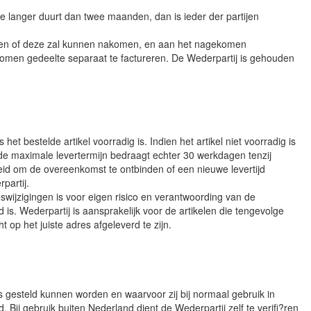
e langer duurt dan twee maanden, dan is ieder der partijen
ekomen of deze zal kunnen nakomen, en aan het nagekomen
komen gedeelte separaat te factureren. De Wederpartij is gehouden
t bestelde artikel voorradig is. Indien het artikel niet voorradig is
 de maximale levertermijn bedraagt echter 30 werkdagen tenzij
heid om de overeenkomst te ontbinden of een nieuwe levertijd
partij.
swijzigingen is voor eigen risico en verantwoording van de
is. Wederpartij is aansprakelijk voor de artikelen die tengevolge
op het juiste adres afgeleverd te zijn.
s gesteld kunnen worden en waarvoor zij bij normaal gebruik in
Bij gebruik buiten Nederland dient de Wederpartij zelf te verifi?ren