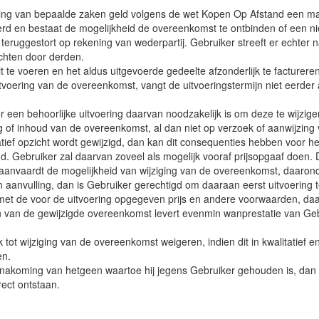
ring van bepaalde zaken geld volgens de wet Kopen Op Afstand een ma
erd en bestaat de mogelijkheid de overeenkomst te ontbinden of een n
teruggestort op rekening van wederpartij. Gebruiker streeft er echter
chten door derden.
t te voeren en het aldus uitgevoerde gedeelte afzonderlijk te factureren
voering van de overeenkomst, vangt de uitvoeringstermijn niet eerder 
r een behoorlijke uitvoering daarvan noodzakelijk is om deze te wijzigen o
f inhoud van de overeenkomst, al dan niet op verzoek of aanwijzing v
itatief opzicht wordt gewijzigd, dan kan dit consequenties hebben voo
 Gebruiker zal daarvan zoveel als mogelijk vooraf prijsopgaaf doen. 
anvaardt de mogelijkheid van wijziging van de overeenkomst, daaronder
 aanvulling, dan is Gebruiker gerechtigd om daaraan eerst uitvoering
et de voor de uitvoering opgegeven prijs en andere voorwaarden, daa
eren van de gewijzigde overeenkomst levert evenmin wanprestatie van G
t wijziging van de overeenkomst weigeren, indien dit in kwalitatief en
en.
nakoming van hetgeen waartoe hij jegens Gebruiker gehouden is, dan i
rect ontstaan.