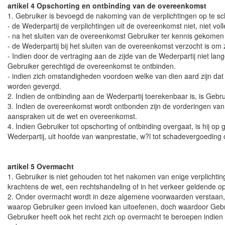
artikel 4 Opschorting en ontbinding van de overeenkomst
1. Gebruiker is bevoegd de nakoming van de verplichtingen op te sc
- de Wederpartij de verplichtingen uit de overeenkomst niet, niet volle
- na het sluiten van de overeenkomst Gebruiker ter kennis gekomen
- de Wederpartij bij het sluiten van de overeenkomst verzocht is om z
- Indien door de vertraging aan de zijde van de Wederpartij niet l
Gebruiker gerechtigd de overeenkomst te ontbinden.
- indien zich omstandigheden voordoen welke van dien aard zijn da
worden gevergd.
2. Indien de ontbinding aan de Wederpartij toerekenbaar is, is Gebr
3. Indien de overeenkomst wordt ontbonden zijn de vorderingen van 
aanspraken uit de wet en overeenkomst.
4. Indien Gebruiker tot opschorting of ontbinding overgaat, is hij op
Wederpartij, uit hoofde van wanprestatie, w?l tot schadevergoeding of
artikel 5 Overmacht
1. Gebruiker is niet gehouden tot het nakomen van enige verplichting
krachtens de wet, een rechtshandeling of in het verkeer geldende op
2. Onder overmacht wordt in deze algemene voorwaarden verstaan, n
waarop Gebruiker geen invloed kan uitoefenen, doch waardoor Gebrui
Gebruiker heeft ook het recht zich op overmacht te beroepen indien