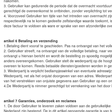
nakomen.
3. Gebruiker kan gedurende de periode dat de overmacht voortduurt 
gerechtigd de overeenkomst te ontbinden, zonder verplichting tot v
4. Voorzoveel Gebruiker ten tijde van het intreden van overmacht z
respectievelijk na te komen gedeelte zelfstandige waarde toekomt, 
deze factuur te voldoen als ware er sprake van een afzonderlijke o
artikel 6 Betaling en verzending
1.Betaling dient vooraf te geschieden. Pas na ontvangst van het vol
2. Gebruiker streeft, na ontvangst van de volledige betaling, naar ve
ontvangt u hiervan bericht en wordt de bestelling zo spoedig mogeli
anders overeengekomen. Gebruiker stelt de wederpartij op de hoogte 
overeen te komen. Reeds betaalde diensten/goederen worden in geva
3. Wederpartij is verplicht bedlampjeswinkel van eventuele adreswij
Wederpartij, net als het onjuist doorgeven van een adres. Wederparti
van het verstrekken van onjuiste gegevens aan Gebruiker op een onjui
4.De Wederpartij is nimmer gerechtigd tot verrekening van het doo
artikel 7 Garanties, onderzoek en reclames
1. De door Gebruiker te leveren zaken voldoen aan de gebruikelijke
Nederland zijn bestemd. De in dit artikel genoemde garantie is van t