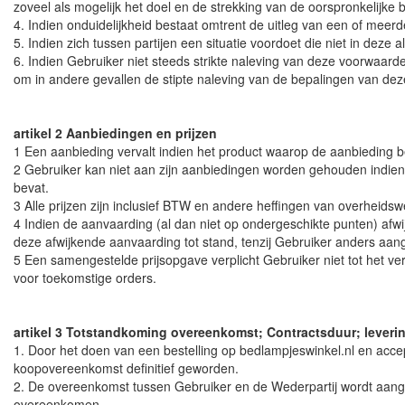
zoveel als mogelijk het doel en de strekking van de oorspronkelijke
4. Indien onduidelijkheid bestaat omtrent de uitleg van een of mee
5. Indien zich tussen partijen een situatie voordoet die niet in d
6. Indien Gebruiker niet steeds strikte naleving van deze voorwaarden
om in andere gevallen de stipte naleving van de bepalingen van de
artikel 2 Aanbiedingen en prijzen
1 Een aanbieding vervalt indien het product waarop de aanbieding bet
2 Gebruiker kan niet aan zijn aanbiedingen worden gehouden indien d
bevat.
3 Alle prijzen zijn inclusief BTW en andere heffingen van overheids
4 Indien de aanvaarding (al dan niet op ondergeschikte punten) a
deze afwijkende aanvaarding tot stand, tenzij Gebruiker anders aang
5 Een samengestelde prijsopgave verplicht Gebruiker niet tot het v
voor toekomstige orders.
artikel 3 Totstandkoming overeenkomst; Contractsduur; leverin
1. Door het doen van een bestelling op bedlampjeswinkel.nl en acce
koopovereenkomst definitief geworden.
2. De overeenkomst tussen Gebruiker en de Wederpartij wordt aangegaa
overeenkomen.