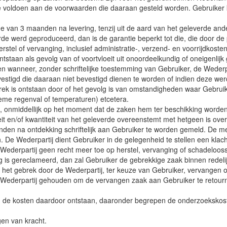
eze voldoen aan de voorwaarden die daaraan gesteld worden. Gebruiker k
ode van 3 maanden na levering, tenzij uit de aard van het geleverde and
rde werd geproduceerd, dan is de garantie beperkt tot die, die door de
erstel of vervanging, inclusief administratie-, verzend- en voorrijdkost
ntstaan als gevolg van of voortvloeit uit onoordeelkundig of oneigenli
en wanneer, zonder schriftelijke toestemming van Gebruiker, de Weder
stigd die daaraan niet bevestigd dienen te worden of indien deze wer
rek is ontstaan door of het gevolg is van omstandigheden waar Gebrui
reme regenval of temperaturen) etcetera.
, onmiddellijk op het moment dat de zaken hem ter beschikking worden
teit en/of kwantiteit van het geleverde overeenstemt met hetgeen is o
n na ontdekking schriftelijk aan Gebruiker te worden gemeld. De meld
n. De Wederpartij dient Gebruiker in de gelegenheid te stellen een klac
ederpartij geen recht meer toe op herstel, vervanging of schadeloosst
ig is gereclameerd, dan zal Gebruiker de gebrekkige zaak binnen redeli
ke van het gebrek door de Wederpartij, ter keuze van Gebruiker, vervan
e Wederpartij gehouden om de vervangen zaak aan Gebruiker te retourn
en de kosten daardoor ontstaan, daaronder begrepen de onderzoekskoste
gen van kracht.