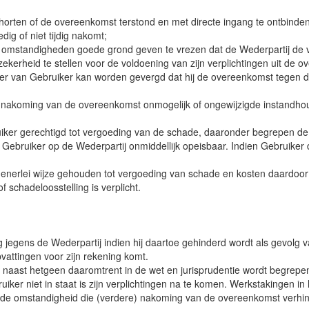
horten of de overeenkomst terstond en met directe ingang te ontbinden
dig of niet tijdig nakomt;
 omstandigheden goede grond geven te vrezen dat de Wederpartij de v
ekerheid te stellen voor de voldoening van zijn verplichtingen uit de o
anger van Gebruiker kan worden gevergd dat hij de overeenkomst tegen 
t nakoming van de overeenkomst onmogelijk of ongewijzigde instandhou
uiker gerechtigd tot vergoeding van de schade, daaronder begrepen de 
Gebruiker op de Wederpartij onmiddellijk opeisbaar. Indien Gebruiker d
 generlei wijze gehouden tot vergoeding van schade en kosten daardoor o
 schadeloosstelling is verplicht.
 jegens de Wederpartij indien hij daartoe gehinderd wordt als gevolg v
vattingen voor zijn rekening komt.
aast hetgeen daaromtrent in de wet en jurisprudentie wordt begrepen,
ker niet in staat is zijn verplichtingen na te komen. Werkstakingen in
 de omstandigheid die (verdere) nakoming van de overeenkomst verhind