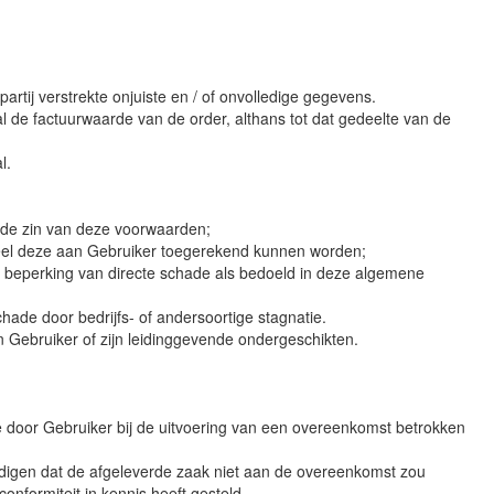
rtij verstrekte onjuiste en / of onvolledige gegevens.
al de factuurwaarde van de order, althans tot dat gedeelte van de
l.
n de zin van deze voorwaarden;
veel deze aan Gebruiker toegerekend kunnen worden;
t beperking van directe schade als bedoeld in deze algemene
ade door bedrijfs- of andersoortige stagnatie.
n Gebruiker of zijn leidinggevende ondergeschikten.
 de door Gebruiker bij de uitvoering van een overeenkomst betrokken
aardigen dat de afgeleverde zaak niet aan de overeenkomst zou
nformiteit in kennis heeft gesteld.