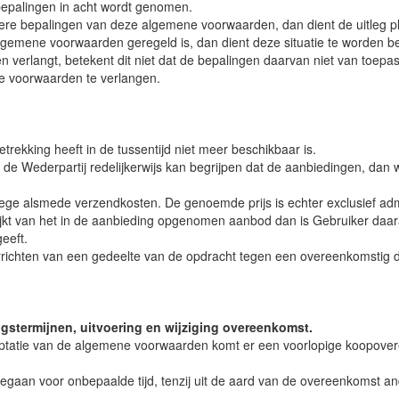
 bepalingen in acht wordt genomen.
rdere bepalingen van deze algemene voorwaarden, dan dient de uitleg p
eze algemene voorwaarden geregeld is, dan dient deze situatie te word
 verlangt, betekent dit niet dat de bepalingen daarvan niet van toepass
ze voorwaarden te verlangen.
rekking heeft in de tussentijd niet meer beschikbaar is.
e Wederpartij redelijkerwijs kan begrijpen dat de aanbiedingen, dan w
wege alsmede verzendkosten. De genoemde prijs is echter exclusief admi
fwijkt van het in de aanbieding opgenomen aanbod dan is Gebruiker da
eeft.
errichten van een gedeelte van de opdracht tegen een overeenkomstig 
gstermijnen, uitvoering en wijziging overeenkomst.
ptatie van de algemene voorwaarden komt er een voorlopige koopoveree
n voor onbepaalde tijd, tenzij uit de aard van de overeenkomst anders v