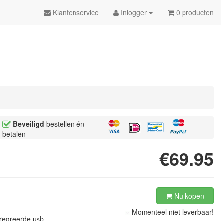
Klantenservice
Inloggen
0 producten
Beveiligd
bestellen én
betalen
€69.95
Nu kopen
Momenteel niet leverbaar!
tregreerde usb