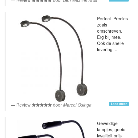
Review
door
Ben Wichink Kruit
Perfect. Precies
zoals
omschreven.
Erg blij mee.
Ook de snelle
levering. ...
Lees meer
Review
door
Marcel Osinga
Geweldige
lampjes, goeie
kwaliteit prijs