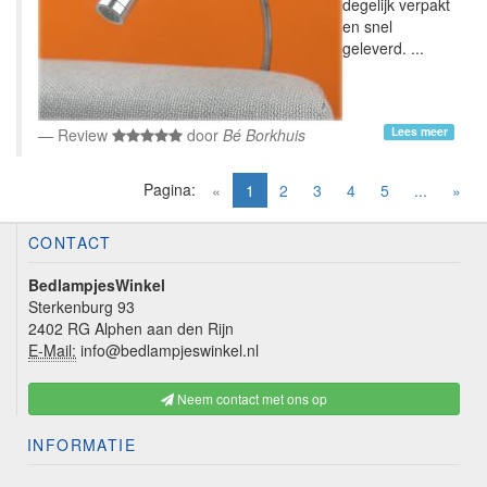
degelijk verpakt
en snel
geleverd. ...
Lees meer
Review
door
Bé Borkhuis
Pagina:
(current)
«
1
2
3
4
5
...
»
CONTACT
BedlampjesWinkel
Sterkenburg 93
2402 RG Alphen aan den Rijn
E-Mail:
info@bedlampjeswinkel.nl
Neem contact met ons op
INFORMATIE