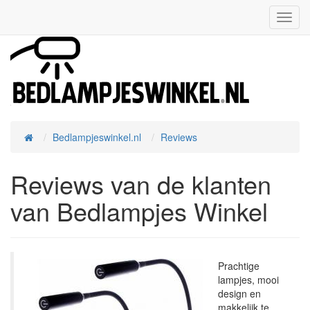
Toggl
Navig
Bedlampjeswinkel.nl
Reviews
Home
Reviews van de klanten
van Bedlampjes Winkel
Prachtige
lampjes, mooi
design en
makkelijk te