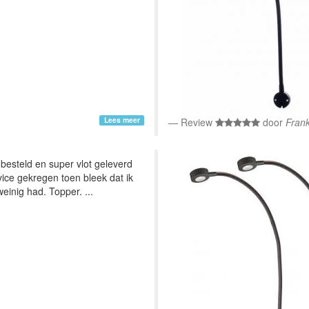
Lees meer
Review
door
Fran
esteld en super vlot geleverd
ice gekregen toen bleek dat ik
einig had. Topper. ...