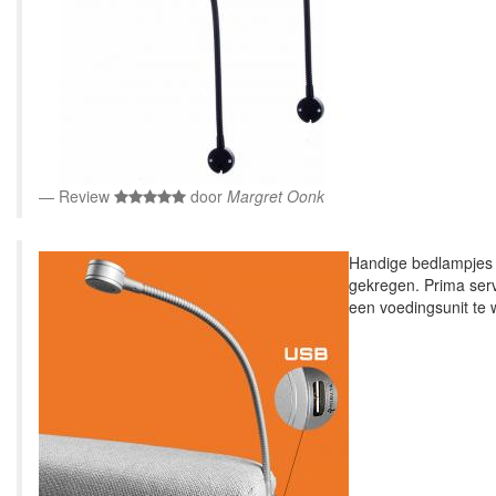
Review
door
Margret Oonk
Handige bedlampjes b
gekregen. Prima serv
een voedingsunit te w