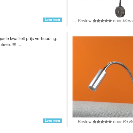
Lees meer
Review
door
Marc
eie kwaliteit prijs verhouding.
eerd!!!! ...
Lees meer
Review
door
Bé B