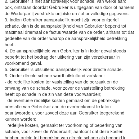
2. Gebruiker is niet aansprakelijk voor schade, van welke aard
ook, ontstaan doordat Gebruiker is uitgegaan van door of namens
de Wederpartij verstrekte onjuiste en / of onvolledige gegevens.
3. Indien Gebruiker aansprakelijk mocht zijn voor enigerlei
schade, dan is de aansprakelijkheid van Gebruiker beperkt tot
maximaal driemaal de factuurwaarde van de order, althans tot dat
gedeelte van de order waarop de aansprakelijkheid betrekking
heeft.
4. De aansprakelijkheid van Gebruiker is in ieder geval steeds
beperkt tot het bedrag der uitkering van zijn verzekeraar in
voorkomend geval.
5. Gebruiker is uitsluitend aansprakelijk voor directe schade.
6. Onder directe schade wordt uitsluitend verstaan:
- de redelijke kosten ter vaststelling van de oorzaak en de
omvang van de schade, voor zover de vaststelling betrekking
heeft op schade in de zin van deze voorwaarden;
- de eventuele redelijke kosten gemaakt om de gebrekkige
prestatie van Gebruiker aan de overeenkomst te laten
beantwoorden, voor zoveel deze aan Gebruiker toegerekend
kunnen worden;
- redelijke kosten, gemaakt ter voorkoming of beperking van
schade, voor zover de Wederpartij aantoont dat deze kosten
hebben geleid tot beperking van directe schade als bedoeld in