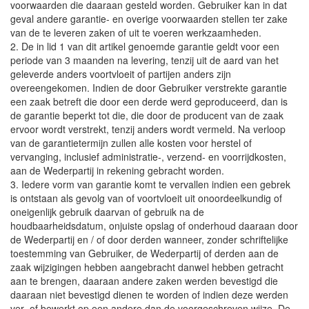
voorwaarden die daaraan gesteld worden. Gebruiker kan in dat
geval andere garantie- en overige voorwaarden stellen ter zake
van de te leveren zaken of uit te voeren werkzaamheden.
2. De in lid 1 van dit artikel genoemde garantie geldt voor een
periode van 3 maanden na levering, tenzij uit de aard van het
geleverde anders voortvloeit of partijen anders zijn
overeengekomen. Indien de door Gebruiker verstrekte garantie
een zaak betreft die door een derde werd geproduceerd, dan is
de garantie beperkt tot die, die door de producent van de zaak
ervoor wordt verstrekt, tenzij anders wordt vermeld. Na verloop
van de garantietermijn zullen alle kosten voor herstel of
vervanging, inclusief administratie-, verzend- en voorrijdkosten,
aan de Wederpartij in rekening gebracht worden.
3. Iedere vorm van garantie komt te vervallen indien een gebrek
is ontstaan als gevolg van of voortvloeit uit onoordeelkundig of
oneigenlijk gebruik daarvan of gebruik na de
houdbaarheidsdatum, onjuiste opslag of onderhoud daaraan door
de Wederpartij en / of door derden wanneer, zonder schriftelijke
toestemming van Gebruiker, de Wederpartij of derden aan de
zaak wijzigingen hebben aangebracht danwel hebben getracht
aan te brengen, daaraan andere zaken werden bevestigd die
daaraan niet bevestigd dienen te worden of indien deze werden
ver- of bewerkt op een andere dan de voorgeschreven wijze. De