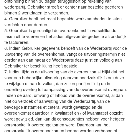
ontbinding binnen 30 dagen teruggestort op rekening van
wederpartij. Gebruiker streeft er echter naar bestelde goederen
binnen 2 werkdagen te verzenden.
4. Gebruiker heeft het recht bepaalde werkzaamheden te laten
verrichten door derden.
5. Gebruiker is gerechtigd de overeenkomst in verschillende
fasen uit te voeren en het aldus uitgevoerde gedeelte afzonderlijk
te factureren.
6. Indien Gebruiker gegevens behoeft van de Wederpartij voor de
uitvoering van de overeenkomst, vangt de uitvoeringstermijn niet
eerder aan dan nadat de Wederpartij deze juist en volledig aan
Gebruiker ter beschikking heeft gesteld.
7. Indien tijdens de uitvoering van de overeenkomst blijkt dat het
voor een behoorlijke uitvoering daarvan noodzakelijk is om deze
te wijzigen of aan te vullen, dan zullen partijen tijdig en in
onderling overleg tot aanpassing van de overeenkomst overgaan.
Indien de aard, omvang of inhoud van de overeenkomst, al dan
niet op verzoek of aanwijzing van de Wederpartij, van de
bevoegde instanties et cetera, wordt gewijzigd en de
overeenkomst daardoor in kwalitatief en / of kwantitatief opzicht
wordt gewijzigd, dan kan dit consequenties hebben voor hetgeen
oorspronkelijk overeengekomen werd. Daardoor kan het
oorspronkelijk overeengekomen bedrag worden verhoogd of