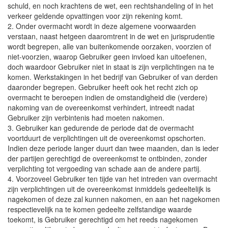
schuld, en noch krachtens de wet, een rechtshandeling of in het
verkeer geldende opvattingen voor zijn rekening komt.
2. Onder overmacht wordt in deze algemene voorwaarden
verstaan, naast hetgeen daaromtrent in de wet en jurisprudentie
wordt begrepen, alle van buitenkomende oorzaken, voorzien of
niet-voorzien, waarop Gebruiker geen invloed kan uitoefenen,
doch waardoor Gebruiker niet in staat is zijn verplichtingen na te
komen. Werkstakingen in het bedrijf van Gebruiker of van derden
daaronder begrepen. Gebruiker heeft ook het recht zich op
overmacht te beroepen indien de omstandigheid die (verdere)
nakoming van de overeenkomst verhindert, intreedt nadat
Gebruiker zijn verbintenis had moeten nakomen.
3. Gebruiker kan gedurende de periode dat de overmacht
voortduurt de verplichtingen uit de overeenkomst opschorten.
Indien deze periode langer duurt dan twee maanden, dan is ieder
der partijen gerechtigd de overeenkomst te ontbinden, zonder
verplichting tot vergoeding van schade aan de andere partij.
4. Voorzoveel Gebruiker ten tijde van het intreden van overmacht
zijn verplichtingen uit de overeenkomst inmiddels gedeeltelijk is
nagekomen of deze zal kunnen nakomen, en aan het nagekomen
respectievelijk na te komen gedeelte zelfstandige waarde
toekomt, is Gebruiker gerechtigd om het reeds nagekomen