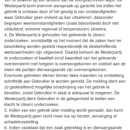
Wederpartij komt evenmin aanspraak op garantie toe indien het
gebrek is ontstaan door of het gevolg is van omstandigheden
waar Gebruiker geen invloed op kan uitoefenen, daaronder
begrepen weersomstandigheden (zoals bijvoorbeeld doch niet
uitsluitend, extreme regenval of temperaturen) etcetera.
4. De Wederpartij is gehouden het geleverde te (doen)
onderzoeken, onmiddellijk op het moment dat de zaken hem ter
beschikking worden gesteld respectievelijk de desbetreffende
werkzaamheden zijn uitgevoerd. Daarbij behoort de Wederpartij
te onderzoeken of kwaliteit en/of kwantiteit van het geleverde
overeenstemt met hetgeen is overeengekomen en voldoet aan de
eisen die partijen dienaangaande zijn overeengekomen.
Eventuele gebreken dienen binnen twee maanden na ontdekking
schriftelijk aan Gebruiker te worden gemeld. De melding dient een
zo gedetailleerd mogelijke omschrijving van het gebrek te
bevatten, zodat Gebruiker in staat is adequaat te reageren. De
Wederpartij dient Gebruiker in de gelegenheid te stellen een
klacht te (doen) onderzoeken.
5. Indien van een gebrek later melding wordt gemaakt, dan komt
de Wederpartij geen recht meer toe op herstel, vervanging of
schadeloosstelling.
6. Indien vaststaat dat een zaak gebrekkig is en dienaangaande